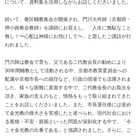
について、資料集を活用しながらお話しくださいました。
続いて、教区輔教集会が開催され、門川大作師（京都府・
押小路教会教師）を講師にお迎えし、「人生に無駄なこと
無し！〜心配は神様にお預けして〜」と題したご講話が行
われました。
門川師は教会で育ち、父である二代教会長の勧めにより
30年間輔教として活動される中、京都市教育委員会への
配属や京都市長への就任など、行政の現場でも活躍されま
した。様々な困難に直面する中で、二代教会長のお取次を
頂き、家族の支えのもと、情熱をもって取り組まれてきた
ことをお話しくださいました。また、市長退任後には改め
て金光教の偉大さを実感したと述べられ、現代社会におけ
る孤独・不安・貧困といった問題が深刻化する中で、「今
こそ金光教の出番である」と強調されました。さらに、ご