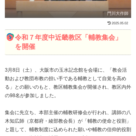
門川大作師
2025.05.02
令和７年度中近畿教区「輔教集会」
を開催
3月8日（土）、大阪市の玉水記念館を会場に、「教会活
動および教団布教の担い手である輔教として自覚を高め
る」との願いのもと、教区輔教集会が開催され、教区内外
の98名が参加しました。
集会に先立ち、本部主催の輔教研修会が行われ、講師の八
木知広師（京都府・綾部教会長）が「輔教の使命と役割」
と題して、輔教制度に込められた願いや輔教の信仰的役割