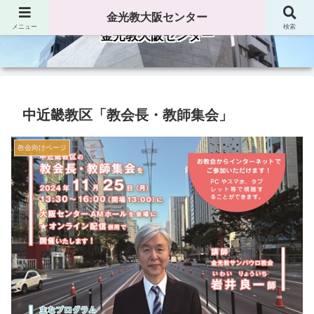
金光教大阪センター
メニュー
検索
金光教大阪センター
中近畿教区「教会長・教師集会」
教会向けページ